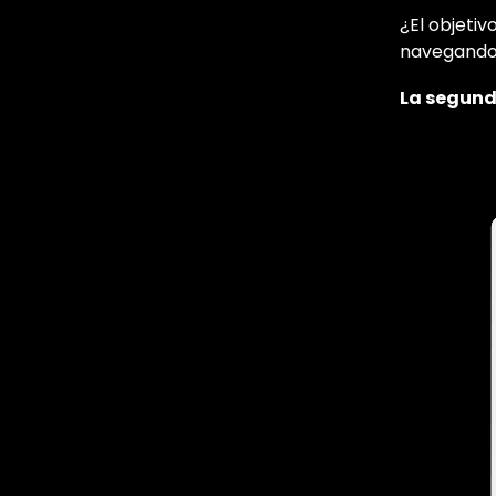
¿El objeti
navegando 
La segund