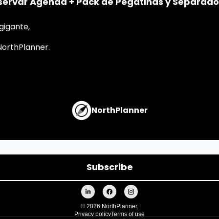
servar Agenda + Pack de Pegatinas y Separado
gigante,
NorthPlanner.
NorthPlanner
© 2026 NorthPlanner.
Privacy policy
Terms of use