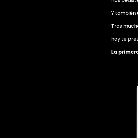
Nos pedist
Y también u
Tras mucha
hoy te pre
La primer