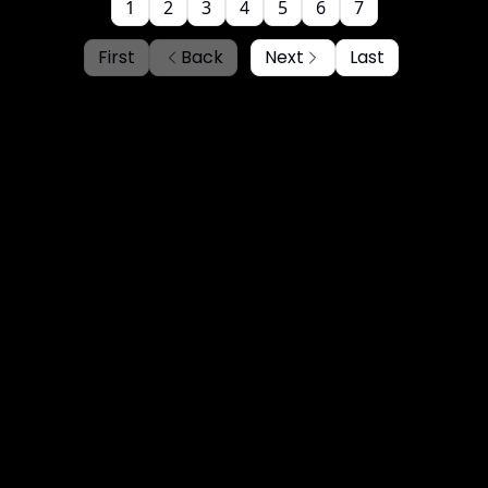
1
2
3
4
5
6
7
First
Back
Next
Last