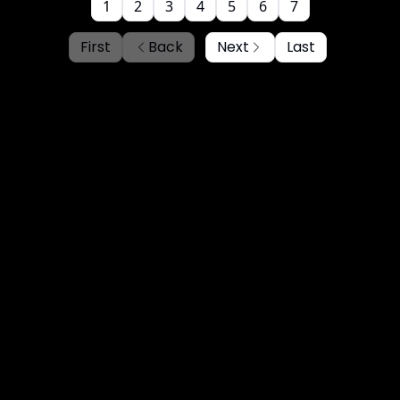
1
2
3
4
5
6
7
First
Back
Next
Last