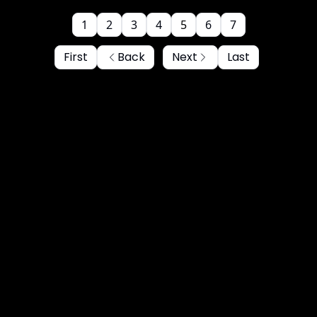
1
2
3
4
5
6
7
First
Back
Next
Last